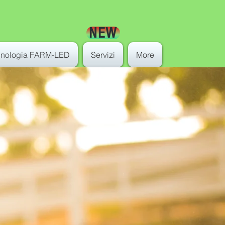
NEW
cnologia FARM-LED
Servizi
More