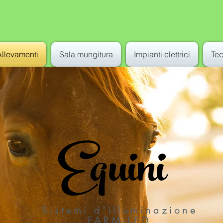
Allevamenti
Sala mungitura
Impianti elettrici
Te
Equini
Sistemi d'illuminazione
FARM-LED