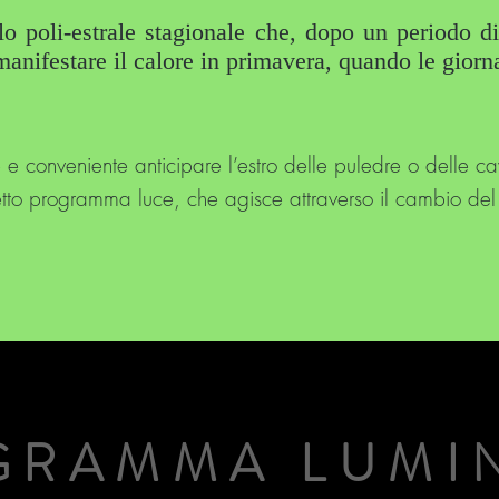
lo poli-estrale stagionale che, dopo un periodo di
manifestare il calore in primavera, quando le giorn
e e conveniente anticipare l’estro delle puledre o delle ca
tto programma luce, che agisce attraverso il cambio del
GRAMMA LUMI