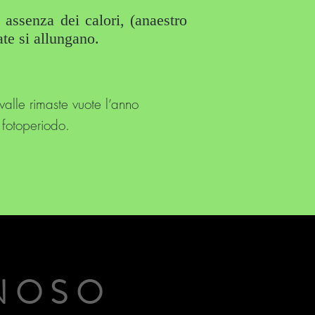
 assenza dei calori, (anaestro
ate si allungano.
valle rimaste vuote l’anno
 fotoperiodo.
NOSO