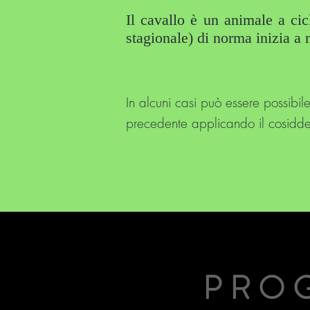
Il cavallo è un animale a cic
stagionale) di norma inizia a 
In alcuni casi può essere possibil
precedente applicando il cosidde
PRO